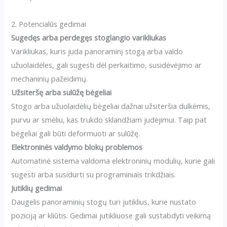
2. Potencialūs gedimai
Sugedęs arba perdegęs stoglangio varikliukas
Varikliukas, kuris juda panoraminį stogą arba valdo
užuolaidėles, gali sugesti dėl perkaitimo, susidėvėjimo ar
mechaninių pažeidimų.
Užsiteršę arba sulūžę bėgeliai
Stogo arba užuolaidėlių bėgeliai dažnai užsiteršia dulkėmis,
purvu ar smėliu, kas trukdo sklandžiam judėjimui. Taip pat
bėgeliai gali būti deformuoti ar sulūžę.
Elektroninės valdymo blokų problemos
Automatinė sistema valdoma elektroninių modulių, kurie gali
sugesti arba susidurti su programiniais trikdžiais.
Jutiklių gedimai
Daugelis panoraminių stogų turi jutiklius, kurie nustato
poziciją ar kliūtis. Gedimai jutikliuose gali sustabdyti veikimą