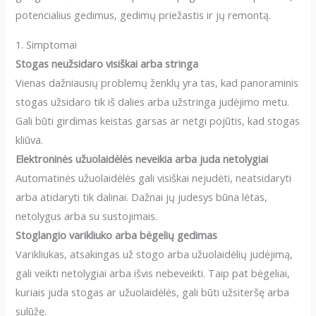
potencialius gedimus, gedimų priežastis ir jų remontą.
1. Simptomai
Stogas neužsidaro visiškai arba stringa
Vienas dažniausių problemų ženklų yra tas, kad panoraminis
stogas užsidaro tik iš dalies arba užstringa judėjimo metu.
Gali būti girdimas keistas garsas ar netgi pojūtis, kad stogas
kliūva.
Elektroninės užuolaidėlės neveikia arba juda netolygiai
Automatinės užuolaidėlės gali visiškai nejudėti, neatsidaryti
arba atidaryti tik dalinai. Dažnai jų judesys būna lėtas,
netolygus arba su sustojimais.
Stoglangio varikliuko arba bėgelių gedimas
Varikliukas, atsakingas už stogo arba užuolaidėlių judėjimą,
gali veikti netolygiai arba išvis nebeveikti. Taip pat bėgeliai,
kuriais juda stogas ar užuolaidėlės, gali būti užsiteršę arba
sulūžę.