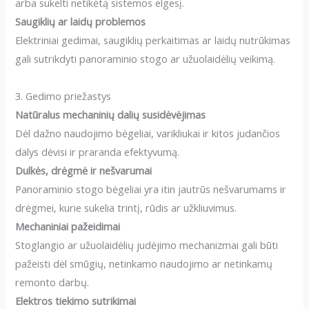
arba sukelti netikėtą sistemos elgesį.
Saugiklių ar laidų problemos
Elektriniai gedimai, saugiklių perkaitimas ar laidų nutrūkimas
gali sutrikdyti panoraminio stogo ar užuolaidėlių veikimą.
3. Gedimo priežastys
Natūralus mechaninių dalių susidėvėjimas
Dėl dažno naudojimo bėgeliai, varikliukai ir kitos judančios
dalys dėvisi ir praranda efektyvumą.
Dulkės, drėgmė ir nešvarumai
Panoraminio stogo bėgeliai yra itin jautrūs nešvarumams ir
drėgmei, kurie sukelia trintį, rūdis ar užkliuvimus.
Mechaniniai pažeidimai
Stoglangio ar užuolaidėlių judėjimo mechanizmai gali būti
pažeisti dėl smūgių, netinkamo naudojimo ar netinkamų
remonto darbų.
Elektros tiekimo sutrikimai