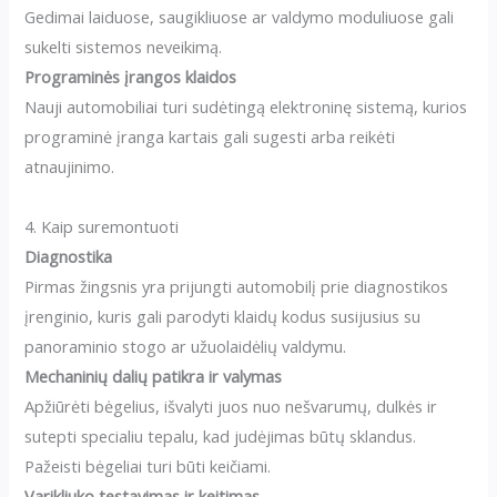
Gedimai laiduose, saugikliuose ar valdymo moduliuose gali
sukelti sistemos neveikimą.
Programinės įrangos klaidos
Nauji automobiliai turi sudėtingą elektroninę sistemą, kurios
programinė įranga kartais gali sugesti arba reikėti
atnaujinimo.
4. Kaip suremontuoti
Diagnostika
Pirmas žingsnis yra prijungti automobilį prie diagnostikos
įrenginio, kuris gali parodyti klaidų kodus susijusius su
panoraminio stogo ar užuolaidėlių valdymu.
Mechaninių dalių patikra ir valymas
Apžiūrėti bėgelius, išvalyti juos nuo nešvarumų, dulkės ir
sutepti specialiu tepalu, kad judėjimas būtų sklandus.
Pažeisti bėgeliai turi būti keičiami.
Varikliuko testavimas ir keitimas