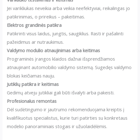
Jei varikliukas neveikia arba veikia neefektyviai, reikalingas jo
patikrinimas, o prireikus – pakeitimas.
Elektros grandinės patikra
Patikrinti visus laidus, jungtis, saugiklius. Rasti ir pašalinti
pažeidimus ar nutraukimus.
Valdymo modulio atnaujinimas arba keitimas
Programinės įrangos klaidos dažnai išsprendžiamos
atnaujinant automobilio valdymo sistemą. Sugedęs valdymo
blokas keičiamas nauju.
Jutiklių patikra ir keitimas
Gedimų atveju jutikliai gali būti išvalyti arba pakeisti.
Profesionalus remontas
Dėl sudėtingumo ir jautrumo rekomenduojama kreiptis į
kvalifikuotus specialistus, kurie turi patirties su konkretaus
modelio panoraminiais stogais ir užuolaidėlėmis.